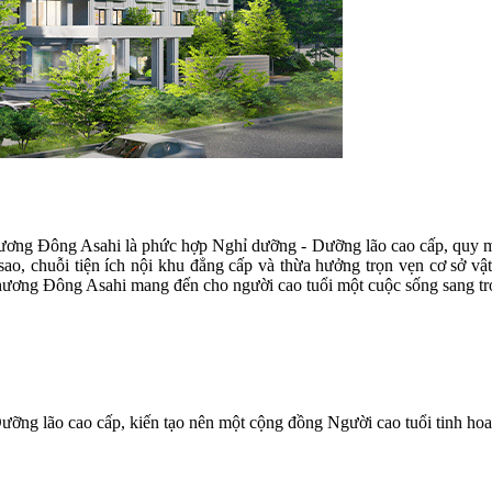
ơng Đông Asahi là phức hợp Nghỉ dưỡng - Dưỡng lão cao cấp, quy mô
, chuỗi tiện ích nội khu đẳng cấp và thừa hưởng trọn vẹn cơ sở vật c
ương Đông Asahi mang đến cho người cao tuổi một cuộc sống sang trọn
ỡng lão cao cấp, kiến tạo nên một cộng đồng Người cao tuổi tinh hoa