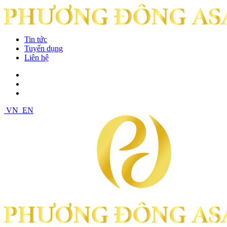
Tin tức
Tuyển dụng
Liên hệ
VN
EN