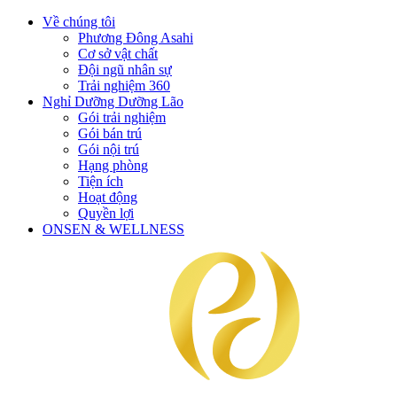
Về chúng tôi
Phương Đông Asahi
Cơ sở vật chất
Đội ngũ nhân sự
Trải nghiệm 360
Nghỉ Dưỡng Dưỡng Lão
Gói trải nghiệm
Gói bán trú
Gói nội trú
Hạng phòng
Tiện ích
Hoạt động
Quyền lợi
ONSEN & WELLNESS