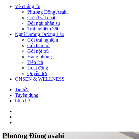
Về chúng tôi
Phương Đông Asahi
Cơ sở vật chất
Đội ngũ nhân sự
Trải nghiệm 360
Nghỉ Dưỡng Dưỡng Lão
Gói trải nghiệm
Gói bán trú
Gói nội trú
Hạng phòng
Tiện ích
Hoạt động
Quyền lợi
ONSEN & WELLNESS
Tin tức
Tuyển dụng
Liên hệ
Phương Đông asahi