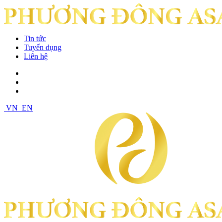
Tin tức
Tuyển dụng
Liên hệ
VN
EN