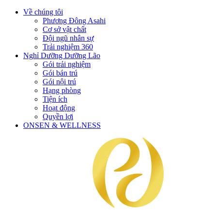
Về chúng tôi
Phương Đông Asahi
Cơ sở vật chất
Đội ngũ nhân sự
Trải nghiệm 360
Nghỉ Dưỡng Dưỡng Lão
Gói trải nghiệm
Gói bán trú
Gói nội trú
Hạng phòng
Tiện ích
Hoạt động
Quyền lợi
ONSEN & WELLNESS