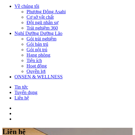
Về chúng tôi
Phương Đông Asahi
Cơ sở vật chất
Đội ngũ nhân sự
Trải nghiệm 360
Nghỉ Dưỡng Dưỡng Lão
Gói trải nghiệm
Gói bán trú
Gói nội trú
Hạng phòng
Tiện ích
Hoạt động
Quyền lợi
ONSEN & WELLNESS
Tin tức
Tuyển dụng
Liên hệ
Liên hệ