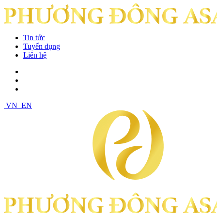
Tin tức
Tuyển dụng
Liên hệ
VN
EN