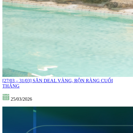
[27/03 – 31/03] SĂN DEAL VÀNG, RỘN RÀNG CUỐI
THÁNG
25/03/2026