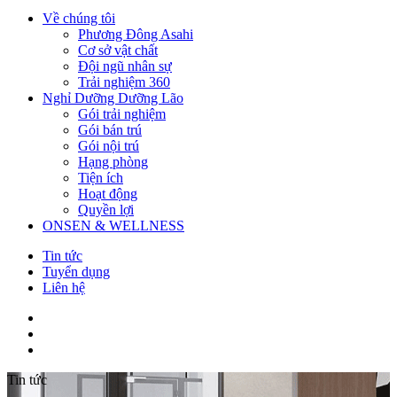
Về chúng tôi
Phương Đông Asahi
Cơ sở vật chất
Đội ngũ nhân sự
Trải nghiệm 360
Nghỉ Dưỡng Dưỡng Lão
Gói trải nghiệm
Gói bán trú
Gói nội trú
Hạng phòng
Tiện ích
Hoạt động
Quyền lợi
ONSEN & WELLNESS
Tin tức
Tuyển dụng
Liên hệ
Tin tức