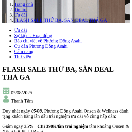
Trang chủ
Tin tức
Ưu đãi
FLASH SALE THỨ BA, SĂN DEAL THẢ GA
Ưu đãi
Sự kiện - Hoạt động
Báo chí viết về Phương Đông Asahi
Cư dân Phương Đông Asahi
Cẩm nang
Thư viện
FLASH SALE THỨ BA, SĂN DEAL
THẢ GA
05/08/2025
Thanh Tâm
Duy nhất ngày
05/08
, Phương Đông Asahi Onsen & Wellness dành
tặng khách hàng lần đầu trải nghiệm ưu đãi vô cùng hấp dẫn:
Giảm ngay
35%
-
Chỉ 390K/lần trải nghiệm
tắm khoáng Onsen &
Xông hơi Jjil Jil Bang