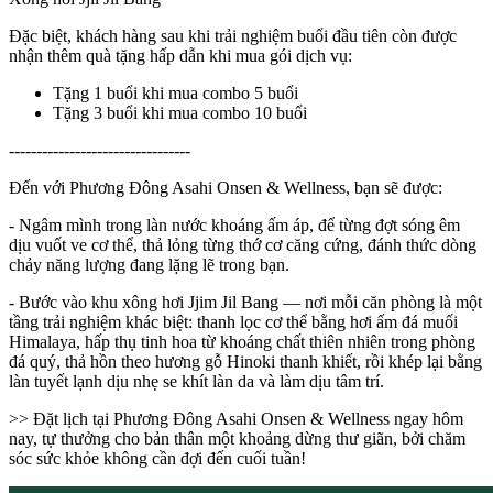
Đặc biệt, khách hàng sau khi trải nghiệm buổi đầu tiên còn được
nhận thêm quà tặng hấp dẫn khi mua gói dịch vụ:
Tặng 1 buổi khi mua combo 5 buổi
Tặng 3 buổi khi mua combo 10 buổi
---------------------------------
Đến với Phương Đông Asahi Onsen & Wellness, bạn sẽ được:
- Ngâm mình trong làn nước khoáng ấm áp, để từng đợt sóng êm
dịu vuốt ve cơ thể, thả lỏng từng thớ cơ căng cứng, đánh thức dòng
chảy năng lượng đang lặng lẽ trong bạn.
- Bước vào khu xông hơi Jjim Jil Bang — nơi mỗi căn phòng là một
tầng trải nghiệm khác biệt: thanh lọc cơ thể bằng hơi ấm đá muối
Himalaya, hấp thụ tinh hoa từ khoáng chất thiên nhiên trong phòng
đá quý, thả hồn theo hương gỗ Hinoki thanh khiết, rồi khép lại bằng
làn tuyết lạnh dịu nhẹ se khít làn da và làm dịu tâm trí.
>> Đặt lịch tại Phương Đông Asahi Onsen & Wellness ngay hôm
nay, tự thưởng cho bản thân một khoảng dừng thư giãn, bởi chăm
sóc sức khỏe không cần đợi đến cuối tuần!