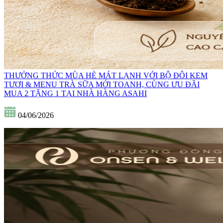
THƯỞNG THỨC MÙA HÈ MÁT LẠNH VỚI BỘ ĐÔI KEM
TƯƠI & MENU TRÀ SỮA MỚI TOANH, CÙNG ƯU ĐÃI
MUA 2 TẶNG 1 TẠI NHÀ HÀNG ASAHI
04/06/2026