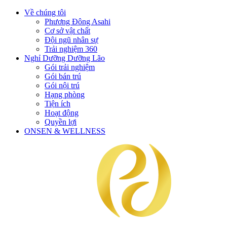
Về chúng tôi
Phương Đông Asahi
Cơ sở vật chất
Đội ngũ nhân sự
Trải nghiệm 360
Nghỉ Dưỡng Dưỡng Lão
Gói trải nghiệm
Gói bán trú
Gói nội trú
Hạng phòng
Tiện ích
Hoạt động
Quyền lợi
ONSEN & WELLNESS