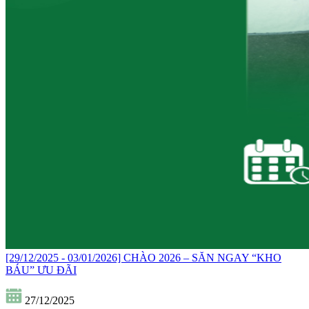
[29/12/2025 - 03/01/2026] CHÀO 2026 – SĂN NGAY “KHO
BÁU” ƯU ĐÃI
27/12/2025