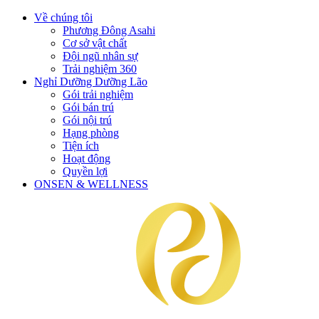
Về chúng tôi
Phương Đông Asahi
Cơ sở vật chất
Đội ngũ nhân sự
Trải nghiệm 360
Nghỉ Dưỡng Dưỡng Lão
Gói trải nghiệm
Gói bán trú
Gói nội trú
Hạng phòng
Tiện ích
Hoạt động
Quyền lợi
ONSEN & WELLNESS