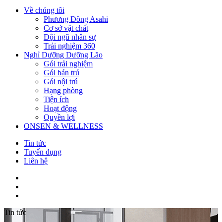
Về chúng tôi
Phương Đông Asahi
Cơ sở vật chất
Đội ngũ nhân sự
Trải nghiệm 360
Nghỉ Dưỡng Dưỡng Lão
Gói trải nghiệm
Gói bán trú
Gói nội trú
Hạng phòng
Tiện ích
Hoạt động
Quyền lợi
ONSEN & WELLNESS
Tin tức
Tuyển dụng
Liên hệ
Tin tức