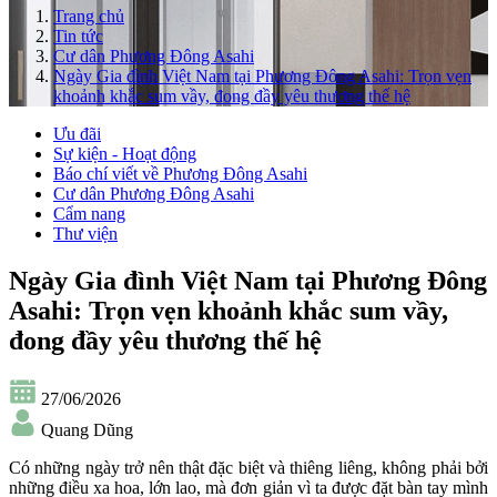
Trang chủ
Tin tức
Cư dân Phương Đông Asahi
Ngày Gia đình Việt Nam tại Phương Đông Asahi: Trọn vẹn
khoảnh khắc sum vầy, đong đầy yêu thương thế hệ
Ưu đãi
Sự kiện - Hoạt động
Báo chí viết về Phương Đông Asahi
Cư dân Phương Đông Asahi
Cẩm nang
Thư viện
Ngày Gia đình Việt Nam tại Phương Đông
Asahi: Trọn vẹn khoảnh khắc sum vầy,
đong đầy yêu thương thế hệ
27/06/2026
Quang Dũng
Có những ngày trở nên thật đặc biệt và thiêng liêng, không phải bởi
những điều xa hoa, lớn lao, mà đơn giản vì ta được đặt bàn tay mình