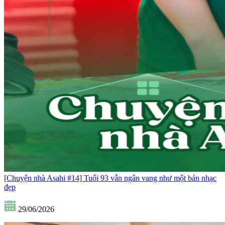
[Chuyện nhà Asahi #14] Tuổi 93 vẫn ngân vang như một bản nhạc
đẹp
29/06/2026