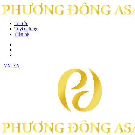
Tin tức
Tuyển dụng
Liên hệ
VN
EN