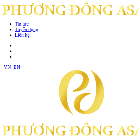
Tin tức
Tuyển dụng
Liên hệ
VN
EN