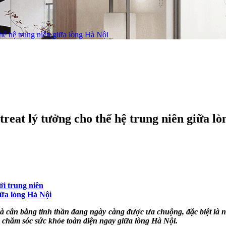
hế hệ trung niên giữa lòng Hà Nội
eat lý tưởng cho thế hệ trung niên giữa lò
ới trung niên
iữa lòng Hà Nội
t và cân bằng tinh thần đang ngày càng được ưa chuộng, đặc biệt l
 chăm sóc sức khỏe toàn diện ngay giữa lòng Hà Nội.