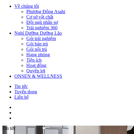
Về chúng tôi
Phương Đông Asahi
Cơ sở vật chất
Đội ngũ nhân sự
Trải nghiệm 360
Nghỉ Dưỡng Dưỡng Lão
Gói trải nghiệm
Gói bán trú
Gói nội trú
Hạng phòng
Tiện ích
Hoạt động
Quyền lợi
ONSEN & WELLNESS
Tin tức
Tuyển dụng
Liên hệ
Tin tức