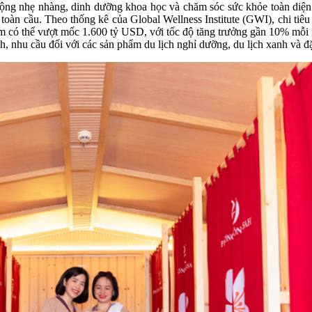
 động nhẹ nhàng, dinh dưỡng khoa học và chăm sóc sức khỏe toàn diện
g toàn cầu. Theo thống kê của Global Wellness Institute (GWI), chi ti
m có thể vượt mốc 1.600 tỷ USD, với tốc độ tăng trưởng gần 10% mỗi n
hu cầu đối với các sản phẩm du lịch nghỉ dưỡng, du lịch xanh và đặc b