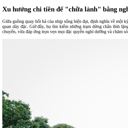
Xu hướng chi tiền để "chữa lành" bằng ngh
Giữa guồng quay hối hả của nhịp sống hiện đại, định nghĩa về một kỳ 
quan dày đặc. Giờ đây, họ tìm kiếm những trạm dừng chân tĩnh lặng
chuyển, vừa đáp ứng trọn vẹn mọi đặc quyền nghỉ dưỡng và chăm só