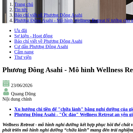
Trang chủ
Tin tức
Báo chí viết về Phương Đông Asahi
Phương Đông Asahi - Mô hình Wellness Retreat lý tưởng cho t
Ưu đãi
Sự kiện - Hoạt động
Báo chí viết về Phương Đông Asahi
Cư dân Phương Đông Asahi
Cẩm nang
Thư viện
Phương Đông Asahi - Mô hình Wellness Retr
23/06/2026
Quang Dũng
Nội dung chính
Xu hướng chi tiền để "chữa lành" bằng nghỉ dưỡng của gi
Phương Đông Asahi - "Ốc đảo" Wellness Retreat an yên g
Wellness Retreat - mô hình nghỉ dưỡng kết hợp phục hồi thể chấ
phát triển mô hình nghỉ dưỡng “chữa lành” mang đến trải nghiệm