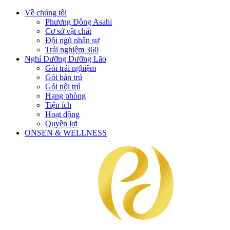
Về chúng tôi
Phương Đông Asahi
Cơ sở vật chất
Đội ngũ nhân sự
Trải nghiệm 360
Nghỉ Dưỡng Dưỡng Lão
Gói trải nghiệm
Gói bán trú
Gói nội trú
Hạng phòng
Tiện ích
Hoạt động
Quyền lợi
ONSEN & WELLNESS