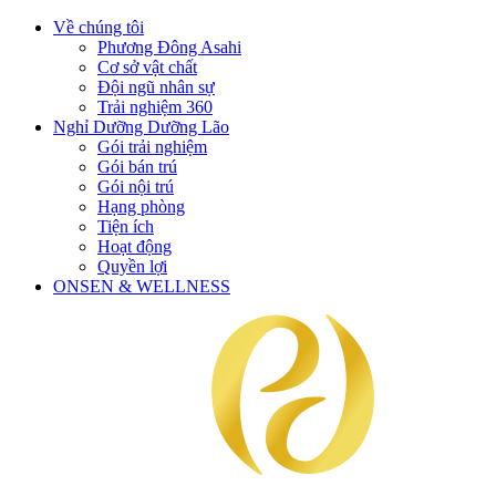
Về chúng tôi
Phương Đông Asahi
Cơ sở vật chất
Đội ngũ nhân sự
Trải nghiệm 360
Nghỉ Dưỡng Dưỡng Lão
Gói trải nghiệm
Gói bán trú
Gói nội trú
Hạng phòng
Tiện ích
Hoạt động
Quyền lợi
ONSEN & WELLNESS