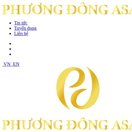
Tin tức
Tuyển dụng
Liên hệ
VN
EN