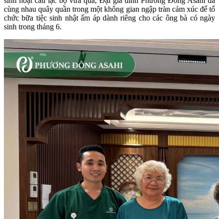
sinh hoạt câu lạc bộ vừa qua, Đại gia đình Phương Đông Asahi đã
cùng nhau quây quần trong một không gian ngập tràn cảm xúc để tổ
chức bữa tiệc sinh nhật ấm áp dành riêng cho các ông bà có ngày
sinh trong tháng 6.