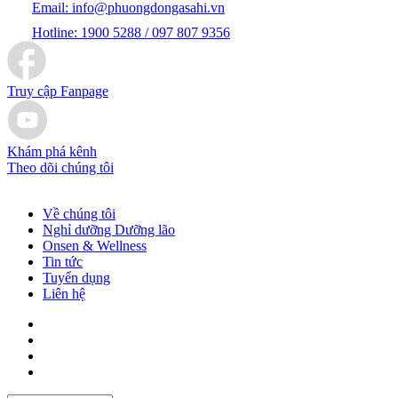
Email:
info@phuongdongasahi.vn
Hotline:
1900 5288 / 097 807 9356
Truy cập Fanpage
Khám phá kênh
Theo dõi chúng tôi
Về chúng tôi
Nghỉ dưỡng Dưỡng lão
Onsen & Wellness
Tin tức
Tuyển dụng
Liên hệ