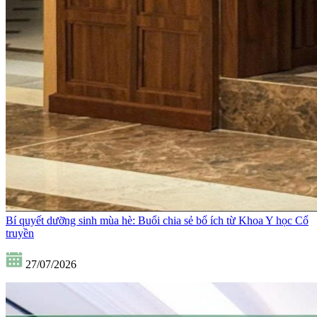
Bí quyết dưỡng sinh mùa hè: Buổi chia sẻ bổ ích từ Khoa Y học Cổ
truyền
27/07/2026