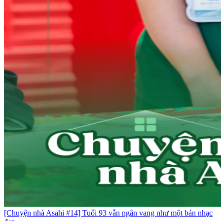
[Chuyện nhà Asahi #14] Tuổi 93 vẫn ngân vang như một bản nhạc