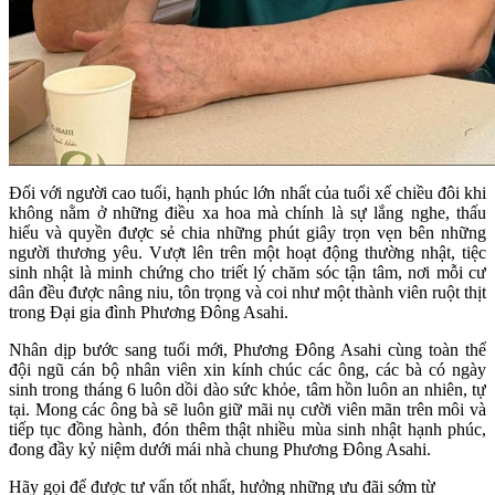
Đối với người cao tuổi, hạnh phúc lớn nhất của tuổi xế chiều đôi khi
không nằm ở những điều xa hoa mà chính là sự lắng nghe, thấu
hiểu và quyền được sẻ chia những phút giây trọn vẹn bên những
người thương yêu. Vượt lên trên một hoạt động thường nhật, tiệc
sinh nhật là minh chứng cho triết lý chăm sóc tận tâm, nơi mỗi cư
dân đều được nâng niu, tôn trọng và coi như một thành viên ruột thịt
trong Đại gia đình Phương Đông Asahi.
Nhân dịp bước sang tuổi mới, Phương Đông Asahi cùng toàn thể
đội ngũ cán bộ nhân viên xin kính chúc các ông, các bà có ngày
sinh trong tháng 6 luôn dồi dào sức khỏe, tâm hồn luôn an nhiên, tự
tại. Mong các ông bà sẽ luôn giữ mãi nụ cười viên mãn trên môi và
tiếp tục đồng hành, đón thêm thật nhiều mùa sinh nhật hạnh phúc,
đong đầy kỷ niệm dưới mái nhà chung Phương Đông Asahi.
Hãy gọi để được tư vấn tốt nhất, hưởng những ưu đãi sớm từ