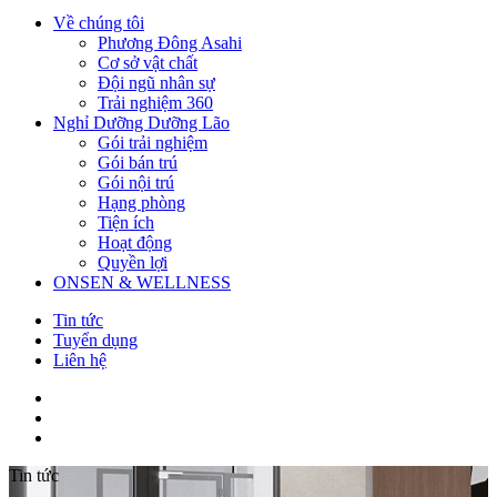
Về chúng tôi
Phương Đông Asahi
Cơ sở vật chất
Đội ngũ nhân sự
Trải nghiệm 360
Nghỉ Dưỡng Dưỡng Lão
Gói trải nghiệm
Gói bán trú
Gói nội trú
Hạng phòng
Tiện ích
Hoạt động
Quyền lợi
ONSEN & WELLNESS
Tin tức
Tuyển dụng
Liên hệ
Tin tức