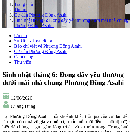
Trang chủ
Tin tức
Cư dân Phương Đông Asahi
Sinh nhật tháng 6: Đong đầy yêu thương dưới mái nhà chung
Phương Đông Asahi
Ưu đãi
Sự kiện - Hoạt động
Báo chí viết về Phương Đông Asahi
Cư dân Phương Đông Asahi
Cẩm nang
Thư viện
Sinh nhật tháng 6: Đong đầy yêu thương
dưới mái nhà chung Phương Đông Asahi
12/06/2026
Quang Dũng
Tại Phương Đông Asahi, mỗi khoảnh khắc trôi qua của cư dân đều
là một món quà vô giá và mỗi cột mốc tuổi mới đều là một dịp đặc
biệt để chúng ta gửi gắm lòng tri ân và sự trân trọng. Trong buổi