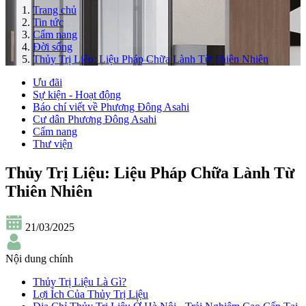
Trang chủ
Tin tức
Cẩm nang
Đời sống
Thủy Trị Liệu: Liệu Pháp Chữa Lành Từ Thiên Nhiên
Ưu đãi
Sự kiện - Hoạt động
Báo chí viết về Phương Đông Asahi
Cư dân Phương Đông Asahi
Cẩm nang
Thư viện
Thủy Trị Liệu: Liệu Pháp Chữa Lành Từ
Thiên Nhiên
21/03/2025
Nội dung chính
Thủy Trị Liệu Là Gì?
Lợi Ích Của Thủy Trị Liệu