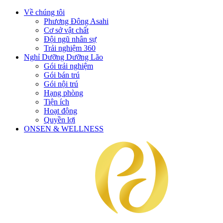
Về chúng tôi
Phương Đông Asahi
Cơ sở vật chất
Đội ngũ nhân sự
Trải nghiệm 360
Nghỉ Dưỡng Dưỡng Lão
Gói trải nghiệm
Gói bán trú
Gói nội trú
Hạng phòng
Tiện ích
Hoạt động
Quyền lợi
ONSEN & WELLNESS