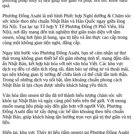
phương pháp
thủy trị liệu
giúp thư giãn và phục hồi sức khỏe hiệu
quả.
Phương Đông Asahi
là mô hình
Phức hợp Nghỉ dưỡng & Chăm sóc
sức khỏe
theo tiêu chuẩn Nhật Bản và Hàn Quốc ngay giữa lòng
Hà Nội. Tọa lạc tại
Tổ hợp Y Tế Phương Đông (9 Phố Viên, Hà
Nội)
, nơi đây mang đến trải nghiệm thư giãn toàn diện với
tắm
onsen, xông hơi Jjim jil bang, spa trị liệu và ẩm thực cao cấp
trong
cùng một không gian tiện nghi, đẳng cấp.
Ngay khi bước vào
Phương Đông Asahi
, bạn sẽ cảm nhận sự thư
thái trong không gian thiết kế
tối giản nhưng tinh tế
, mang đậm dấu
ấn Nhật Bản, kết hợp hài hòa với nét văn hóa Việt. Các khu vực
dịch vụ đều có diện tích rộng rãi, đảm bảo sự riêng tư và thoải mái,
tạo nên
không gian lý tưởng để chữa lành cả thể chất lẫn tinh thần
.
Trong số những dịch vụ nổi bật,
tắm khoáng chuẩn phong cách
Nhật Bản
là lựa chọn được nhiều khách hàng yêu thích.
Văn hóa
tắm onsen
từ lâu đã trở thành biểu tượng chăm sóc sức
khỏe tại Nhật Bản và ngày càng phổ biến trên thế giới. Với mong
muốn mang liệu pháp này đến gần hơn với người Việt,
Phương
Đông Asahi
đầu tư xây dựng các bể tắm khoáng theo tiêu chuẩn
Nhật Bản, giúp khách hàng tận hưởng trọn vẹn
giá trị thư giãn và trị
liệu
.
Hiện tại, khu vực
Thủy trị liệu (tắm onsen)
tại
Phương Đông Asahi