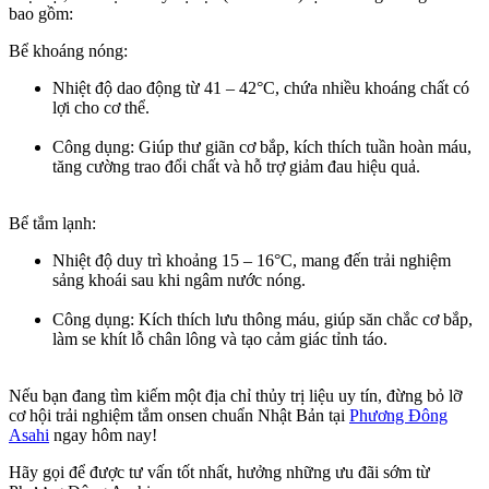
bao gồm:
Bể khoáng nóng
:
Nhiệt độ dao động từ
41 – 42°C
, chứa nhiều khoáng chất có
lợi cho cơ thể.
Công dụng
: Giúp thư giãn cơ bắp, kích thích tuần hoàn máu,
tăng cường trao đổi chất và hỗ trợ giảm đau hiệu quả.
Bể tắm lạnh
:
Nhiệt độ duy trì khoảng
15 – 16°C
, mang đến trải nghiệm
sảng khoái sau khi ngâm nước nóng.
Công dụng
: Kích thích lưu thông máu, giúp săn chắc cơ bắp,
làm se khít lỗ chân lông và tạo cảm giác tỉnh táo.
Nếu bạn đang tìm kiếm một địa chỉ
thủy trị liệu
uy tín, đừng bỏ lỡ
cơ hội trải nghiệm
tắm onsen chuẩn Nhật Bản
tại
Phương Đông
Asahi
ngay hôm nay!
Hãy gọi để được tư vấn tốt nhất, hưởng những ưu đãi sớm từ