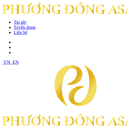
Tin tức
Tuyển dụng
Liên hệ
VN
EN