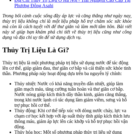
Địa Chỉ Thủy Trị Liệu Ở Hà Nội - Trải Nghiệm Cao Cấp Tại
Phương Đông Asahi
Trong bối cảnh cuộc sống đầy áp lực và căng thẳng như ngày nay,
thủy trị liệu không chỉ là một liệu pháp hỗ trợ chăm sóc sức khỏe
mà còn là cách tuyệt vời để thư giãn và làm mới tâm hồn. Bài viết
này sẽ giúp bạn khám phá chi tiết về thủy trị liệu cũng như công
dụng và địa chỉ uy tín để sử dụng dịch vụ.
Thủy Trị Liệu Là Gì?
Thủy trị liệu là một phương pháp trị liệu sử dụng nước để tác động
lên cơ thể, giúp giảm đau, thư giãn cơ bắp và cải thiện sức khỏe tinh
thần. Phương pháp này hoạt động dựa trên ba nguyên lý chính:
Thủy nhiệt:
Nước có khả năng truyền dẫn nhiệt, giúp làm
giãn mạch máu, tăng cường tuần hoàn và thư giãn cơ bắp.
Nước nóng giúp kích thích dây thần kinh, giảm căng thẳng,
trong khi nước lạnh có tác dụng làm giảm viêm, sưng và hỗ
trợ phục hồi cơ thể.
Thủy động:
Khi cơ thể tiếp xúc với dòng nước chảy, lực va
chạm cơ học kết hợp với áp suất thủy tĩnh giúp kích thích lưu
thông máu, giảm áp lực lên các khớp và hỗ trợ phục hồi vận
động.
Thủy hóa học:
Một số phương pháp thủy trị liệu sử dụng