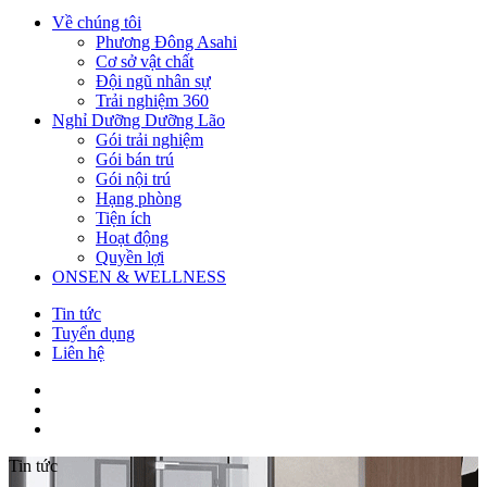
Về chúng tôi
Phương Đông Asahi
Cơ sở vật chất
Đội ngũ nhân sự
Trải nghiệm 360
Nghỉ Dưỡng Dưỡng Lão
Gói trải nghiệm
Gói bán trú
Gói nội trú
Hạng phòng
Tiện ích
Hoạt động
Quyền lợi
ONSEN & WELLNESS
Tin tức
Tuyển dụng
Liên hệ
Tin tức