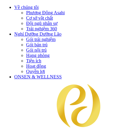
Về chúng tôi
Phương Đông Asahi
Cơ sở vật chất
Đội ngũ nhân sự
Trải nghiệm 360
Nghỉ Dưỡng Dưỡng Lão
Gói trải nghiệm
Gói bán trú
Gói nội trú
Hạng phòng
Tiện ích
Hoạt động
Quyền lợi
ONSEN & WELLNESS