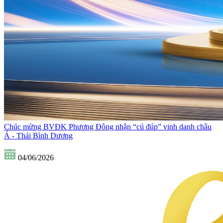
Chúc mừng BVĐK Phương Đông nhận “cú đúp” vinh danh châu
Á - Thái Bình Dương
04/06/2026