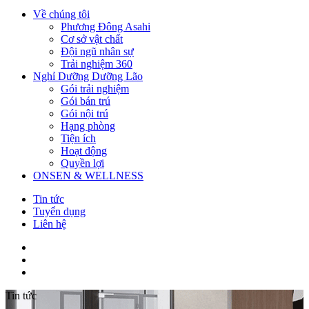
Về chúng tôi
Phương Đông Asahi
Cơ sở vật chất
Đội ngũ nhân sự
Trải nghiệm 360
Nghỉ Dưỡng Dưỡng Lão
Gói trải nghiệm
Gói bán trú
Gói nội trú
Hạng phòng
Tiện ích
Hoạt động
Quyền lợi
ONSEN & WELLNESS
Tin tức
Tuyển dụng
Liên hệ
Tin tức