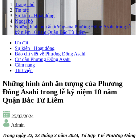
Trang chủ
Tin tức
Sự kiện - Hoạt động
Ngoại bộ
Những hình ảnh ấn tượng của Phương Đông Asahi trong lễ
kỷ niệm 10 năm Quận Bắc Từ Liêm
Ưu đãi
Sự kiện - Hoạt động
Báo chí viết về Phương Đông Asahi
Cư dân Phương Đông Asahi
Cẩm nang
Thư viện
Những hình ảnh ấn tượng của Phương
Đông Asahi trong lễ kỷ niệm 10 năm
Quận Bắc Từ Liêm
25/03/2024
Admin
Trong ngày 22, 23 tháng 3 năm 2024, Tổ hợp Y tế Phương Đông