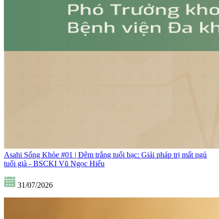
Asahi Sống Khỏe #01 | Đêm trắng tuổi bạc: Giải pháp trị mất ngủ
tuổi già - BSCKI Vũ Ngọc Hiếu
31/07/2026