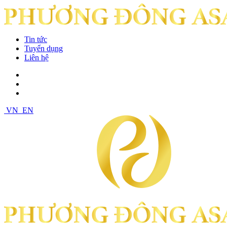
Tin tức
Tuyển dụng
Liên hệ
VN
EN