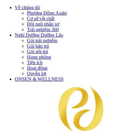
Về chúng tôi
Phương Đông Asahi
Cơ sở vật chất
Đội ngũ nhân sự
Trải nghiệm 360
Nghỉ Dưỡng Dưỡng Lão
Gói trải nghiệm
Gói bán trú
Gói nội trú
Hạng phòng
Tiện ích
Hoạt động
Quyền lợi
ONSEN & WELLNESS