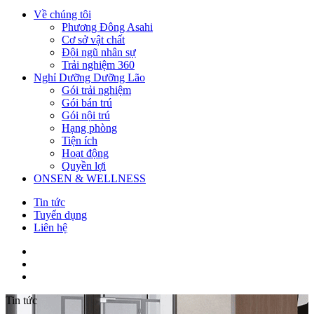
Về chúng tôi
Phương Đông Asahi
Cơ sở vật chất
Đội ngũ nhân sự
Trải nghiệm 360
Nghỉ Dưỡng Dưỡng Lão
Gói trải nghiệm
Gói bán trú
Gói nội trú
Hạng phòng
Tiện ích
Hoạt động
Quyền lợi
ONSEN & WELLNESS
Tin tức
Tuyển dụng
Liên hệ
Tin tức