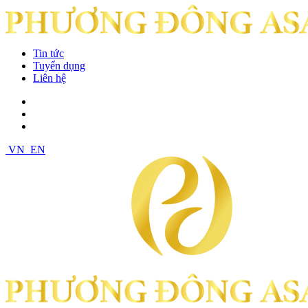
Tin tức
Tuyển dụng
Liên hệ
VN
EN