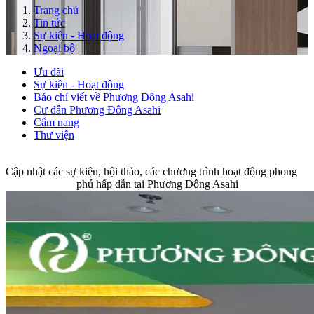
Trang chủ
Tin tức
Sự kiện - Hoạt động
Ngoại bộ
Ưu đãi
Sự kiện - Hoạt động
Báo chí viết về Phương Đông Asahi
Cư dân Phương Đông Asahi
Cẩm nang
Thư viện
Cập nhật các sự kiện, hội thảo, các chương trình hoạt động phong
phú hấp dẫn tại Phương Đông Asahi