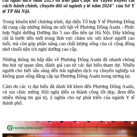
chi ngân sách năm 2025 và trao giải Cuộc thi Tuyên truyền cải
cách hành chính, chuyển đổi số ngành y tế năm 2024" của Sở Y
tế TP Hà Nội.
Trong khuôn khổ chương trình, đại diện Tổ hợp Y tế Phương Đông
đã cung cấp những thông tin nổi bật về Phương Đông Asahi - Phức
hợp Nghỉ dưỡng Dưỡng lão 5 sao đầu tiên tại Hà Nội. Đây không
chỉ là bước tiến mới trong lĩnh vực chăm sóc sức khoẻ người cao
tuổi, mà còn góp phần nâng cao chất lượng sống của cả cộng đồng
nhờ chuỗi tiện ích nghỉ dưỡng cao cấp.
Những thông tin hấp dẫn về Phương Đông Asahi đã nhanh chóng
thu hút sự quan tâm, đánh giá cao từ các đại biểu tham dự. Nhiều
người cho biết sẵn sàng đến trải nghiệm dịch vụ chuyên nghiệp và
không gian sống đẳng cấp tại Phương Đông Asahi trong tương lai.
Cảm ơn các vị đại biểu đã dành lời khen đến Phương Đông Asahi,
và xin chúc mừng Hội nghị diễn ra thành công tốt đẹp, đem đến
nhiều thông tin giá trị, ý nghĩa cho sự phát triển của ngành Y tế
thành phố.