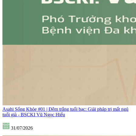
Asahi Sống Khỏe #01 | Đêm trắng tuổi bạc: Giải pháp trị mất ngủ
tuổi già - BSCKI Vũ Ngọc Hiếu
31/07/2026