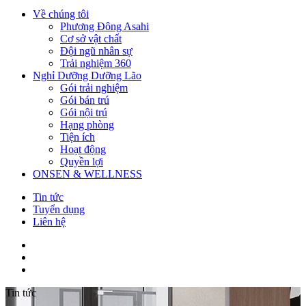
Về chúng tôi
Phương Đông Asahi
Cơ sở vật chất
Đội ngũ nhân sự
Trải nghiệm 360
Nghỉ Dưỡng Dưỡng Lão
Gói trải nghiệm
Gói bán trú
Gói nội trú
Hạng phòng
Tiện ích
Hoạt động
Quyền lợi
ONSEN & WELLNESS
Tin tức
Tuyển dụng
Liên hệ
Tin tức