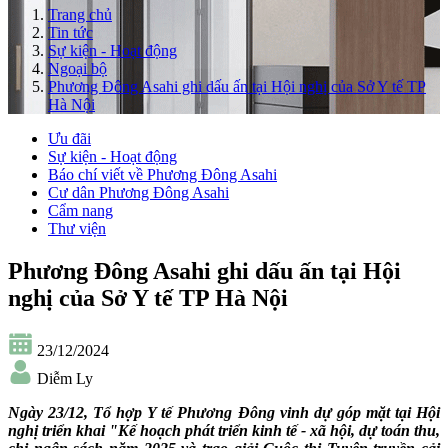
Trang chủ
Tin tức
Sự kiện - Hoạt động
Ngoại bộ
Phương Đông Asahi ghi dấu ấn tại Hội nghị của Sở Y tế TP
Hà Nội
Ưu đãi
Sự kiện - Hoạt động
Báo chí viết về Phương Đông Asahi
Cư dân Phương Đông Asahi
Cẩm nang
Thư viện
Phương Đông Asahi ghi dấu ấn tại Hội
nghị của Sở Y tế TP Hà Nội
23/12/2024
Diễm Ly
Ngày 23/12, Tổ hợp Y tế Phương Đông vinh dự góp mặt tại Hội
nghị triển khai "Kế hoạch phát triển kinh tế - xã hội, dự toán thu,