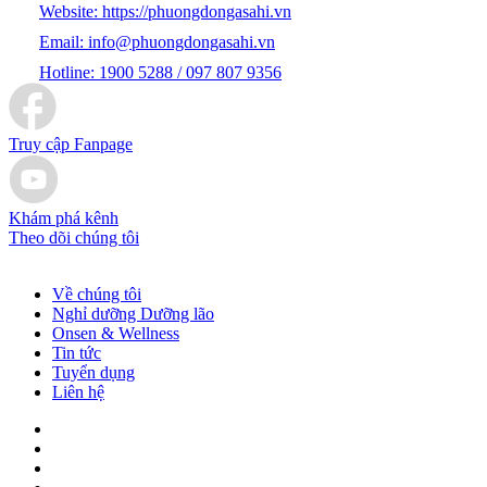
Website:
https://phuongdongasahi.vn
Email:
info@phuongdongasahi.vn
Hotline:
1900 5288 / 097 807 9356
Truy cập Fanpage
Khám phá kênh
Theo dõi chúng tôi
Về chúng tôi
Nghỉ dưỡng Dưỡng lão
Onsen & Wellness
Tin tức
Tuyển dụng
Liên hệ