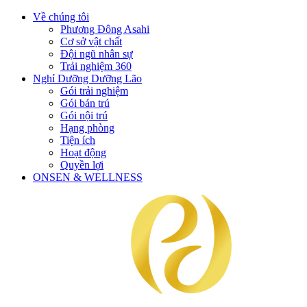
Về chúng tôi
Phương Đông Asahi
Cơ sở vật chất
Đội ngũ nhân sự
Trải nghiệm 360
Nghỉ Dưỡng Dưỡng Lão
Gói trải nghiệm
Gói bán trú
Gói nội trú
Hạng phòng
Tiện ích
Hoạt động
Quyền lợi
ONSEN & WELLNESS