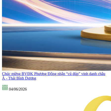
Chúc mừng BVĐK Phương Đông nhận “cú đúp” vinh danh châu
Á - Thái Bình Dương
04/06/2026