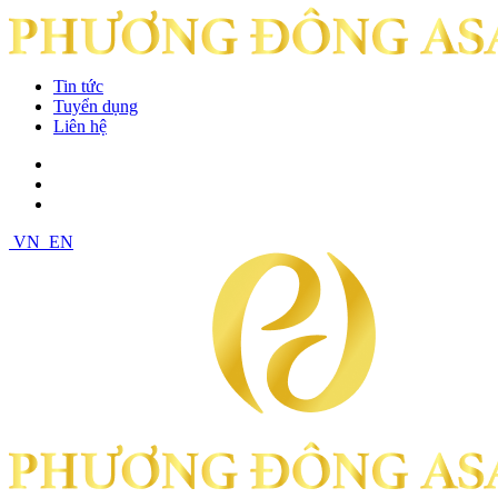
Tin tức
Tuyển dụng
Liên hệ
VN
EN